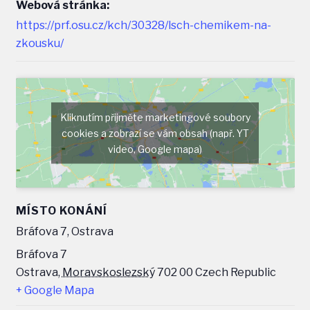
Webová stránka:
https://prf.osu.cz/kch/30328/lsch-chemikem-na-
zkousku/
Kliknutím přijměte marketingové soubory
cookies a zobrazí se vám obsah (např. YT
video, Google mapa)
MÍSTO KONÁNÍ
Bráfova 7, Ostrava
Bráfova 7
Ostrava
,
Moravskoslezský
702 00
Czech Republic
+ Google Mapa