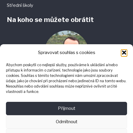
Střední školy
Na koho se můžete obrátit
Spravovat souhlas s cookies
Abychom poskytli co nejlepší služby, používáme k ukládání a/nebo
přístupu k informacím o zařízení, technologie jako jsou soubory
cookies. Souhlas s těmito technologiemi nám umožní zpracovávat
Mgr. Stanislav Ožana, Ph.D.
údaje, jako je chování při procházení nebo jedinečná ID na tomto webu.
Nesouhlas nebo odvolání souhlasu může nepříznivě ovlivnit určité
Koordinátor projektu
vlastnosti a funkce.
Tel.: 553 462 313
E-mail: stanislav.ozana@osu.cz
Přijmout
Odmítnout
Projekt je realizován s finanční podporou statutárního